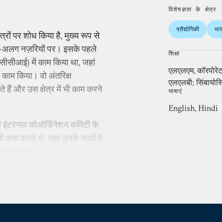
विशेषज्ञता के क्षेत्र
प्रौद्योगिकी
भा
्रों पर शोध किया है, मुख्य रूप से
अलग-अलग नज़रियों पर। इसके पहले
शिक्षा
ग (सीसीआई) में काम किया था, जहां
एलएलएम, कॉरपोरेट ए
 काम किया। वो अंतरिक्ष
एलएलबी; सिंबायोसि
हैं और उस क्षेत्र में भी काम करने
भाषाएं
English, Hindi
 की इंटरनल कोऑर्डिनेशन कमिटी के
ाम करते थे, जहां उनके कामों में
 भाषण लिखना।
्र में शोध पत्र प्रकाशित किए हैं।
चर के फेलो थे जहां उन्होंने
के लिए काम किया। कोणार्क को