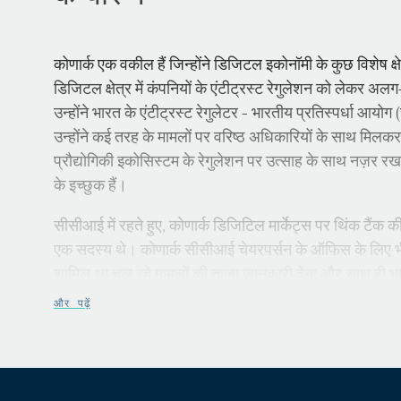
कोणार्क एक वकील हैं जिन्होंने डिजिटल इकोनॉमी के कुछ विशेष क्षेत
डिजिटल क्षेत्र में कंपनियों के एंटीट्रस्ट रेगुलेशन को लेकर 
उन्होंने भारत के एंटीट्रस्ट रेगुलेटर - भारतीय प्रतिस्पर्धा आयो
उन्होंने कई तरह के मामलों पर वरिष्ठ अधिकारियों के साथ मिलकर
प्रौद्योगिकी इकोसिस्टम के रेगुलेशन पर उत्साह के साथ नज़र रखते 
के इच्छुक हैं।
सीसीआई में रहते हुए, कोणार्क डिजिटिल मार्केट्स पर थिंक टैंक
एक सदस्य थे। कोणार्क सीसीआई चेयरपर्सन के ऑफिस के लिए भी क
शामिल था चल रहे मामलों की ताज़ा जानकारी देना और साथ ही
और पढ़ें
कोणार्क ने एंटीट्रस्ट, बौद्धिक संपदा, और कॉरपोरेट कानून के क्षेत
कार्नेगी इंडिया में आने से पहले, कोणार्क सेंटर फॉर दि डिजिटल फ्यू
टेक्नोलॉजी प्लेटफॉर्म कंपनियों के तुलनात्मक नियमन पर संवाद 