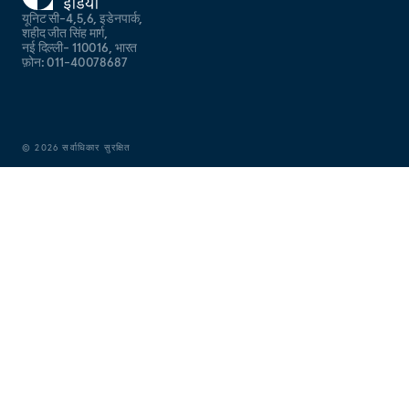
यूनिट सी-4,5,6, इडेनपार्क,
शहीद जीत सिंह मार्ग,
नई दिल्ली- 110016, भारत
फ़ोन: 011-40078687
©
2026
सर्वाधिकार सुरक्षित