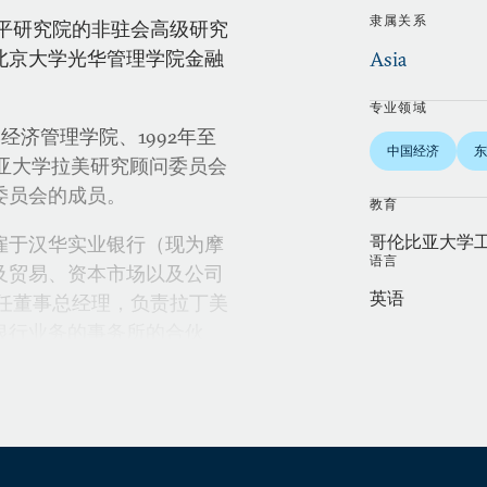
隶属关系
国际和平研究院的非驻会高级研究
北京大学光华管理学院金融
Asia
专业领域
学经济管理学院、1992年至
中国经济
东
比亚大学拉美研究顾问委员会
委员会的成员。
教育
哥伦比亚大学
受雇于汉华实业银行（现为摩
语言
及贸易、资本市场以及公司
英语
司任董事总经理，负责拉丁美
银行业务的事务所的合伙
务。另外，他还受雇于瑞士
队。
咨询工作，包括帮助墨西哥
国际银行债务重组项目以及