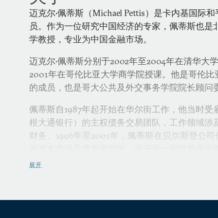
迈克尔•佩蒂斯（Michael Pettis）是卡内基
员。作为一位研究中国经济的专家，佩蒂斯也是
学教授，专业为中国金融市场。
迈克尔•佩蒂斯分别于2002年至2004年在清华大
2001年在哥伦比亚大学商学院授课。他是哥伦
的成员，也是哥大公共及外交事务学院院长顾问
佩蒂斯自1987年起开始在华尔街工作，他当时
根大通银行）的主权债务交易团队，工作领域涉
财务。1996年至2001年，佩蒂斯在贝尔斯登公
洲资本市场及债务管理组。他还是一家经营商业
人，该事务所主要经营拉丁美洲资产证券化的业
展开
信贷第一波士顿公司，负责领导新兴市场贸易团
除贸易和资本市场之外，佩蒂斯也从事政府债务
政府完成银行系统私有化的项目、马其顿共和国