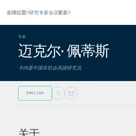
全球位置
研究
专家
会议
更多
专家
迈克尔• 佩蒂斯
卡内基中国非驻会高级研究员
ENGLISH
关于