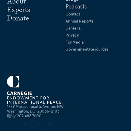
About
Podcasts
Experts
Contact
Donate
Annual Reports
Careers
Privacy
For Media
Government Resources
1779 Massachusetts Avenue NW
Washington, DC, 20036-2103
电话: 202 483 7600