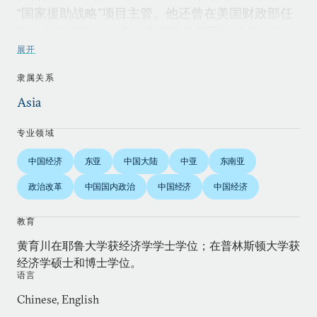
“国家援助战略”项目主管。他还曾在美国财政部任
职，并在美国、坦桑尼亚和马来西亚的多所大学任
教。
展开
隶属关系
黄育川出版、发表了大量阐述发展问题的著作和文
Asia
章。最近，他与人合作编写了《东亚视野》一书。
该书是一本论文集，汇集了著名亚洲学者撰写的阐
专业领域
述亚洲地区前景的论文。此外，他刚刚完成的《重
中国经济
东亚
中国大陆
中亚
东南亚
塑东亚经济地理》一书也已于近期出版。
政治改革
中国国内政治
中国经济
中国经济
黄育川在世界银行、亚洲发展银行和多个国家的政
教育
府部门和公司担任顾问。
黄育川在耶鲁大学获经济学学士学位；在普林斯顿大学获
经济学硕士和博士学位。
语言
Chinese, English