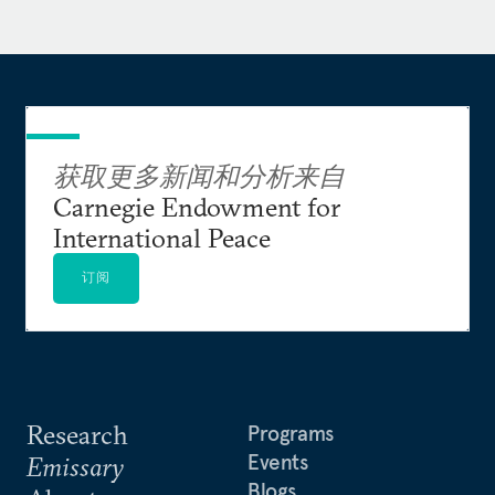
获取更多新闻和分析来自
Carnegie Endowment for
International Peace
订阅
Research
Programs
Events
Emissary
Blogs